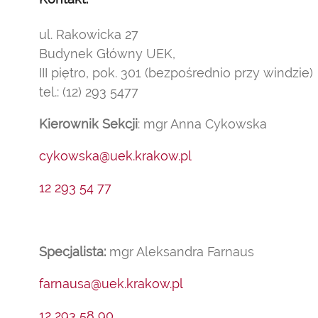
ul. Rakowicka 27
Budynek Główny UEK,
III piętro, pok. 301 (bezpośrednio przy windzie)
tel.: (12) 293 5477
Kierownik Sekcji
: mgr Anna Cykowska
cykowska@uek.krakow.pl
12 293 54 77
Specjalista:
mgr Aleksandra Farnaus
farnausa@uek.krakow.pl
12 293 58 90