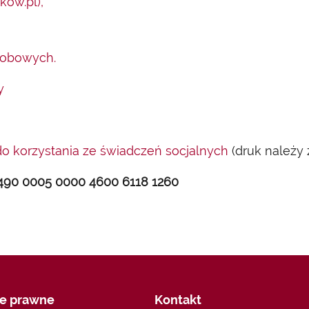
kow.pl),
sobowych.
y
o korzystania ze świadczeń socjalnych
(druk należy 
490 0005 0000 4600 6118 1260
je prawne
Kontakt