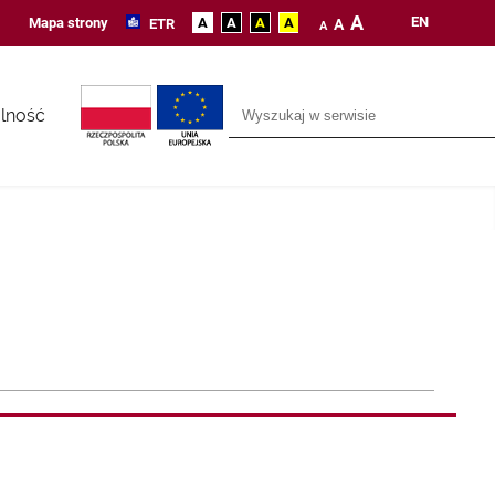
A
EN
Mapa strony
A
A
A
A
ETR
A
A
lność