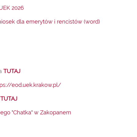
UEK 2026
iosek dla emerytów i rencistów (word)
ja
TUTAJ
tps://eod.uek.krakow.pl/
i
TUTAJ
wego "Chatka" w Zakopanem