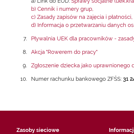
a) Link do EOD:
Sprawy socjalne (uek.kra
b) Cennik i numery grup,
c) Zasady zapisów na zajęcia i płatności,
d) Informacja o przetwarzaniu danych o
Pływalnia UEK dla pracowników - zasad
Akcja "Rowerem do pracy"
Zgłoszenie dziecka jako uprawnionego d
Numer rachunku bankowego ZFŚS:
31 2
Zasoby sieciowe
Informac