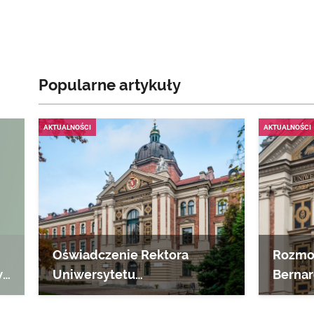
Popularne artykuły
AKTUALNOŚCI
AKTUALNOŚCI
Oświadczenie Rektora
Rozmow
we
Uniwersytetu
Bernar
Ekonomicznego w Krakowie
UEK
!