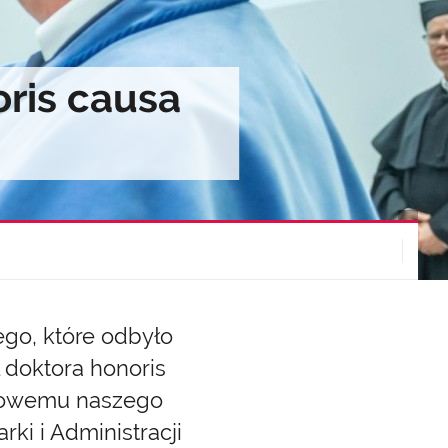
oris causa
go, które odbyło
ł doktora honoris
norowemu naszego
ki i Administracji