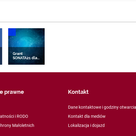
WE
DONIESIENIA NAUKOWE
Grant
SONATA21 dla
pracownika
ych
UEK
je prawne
Kontakt
Dane kontaktowe i godziny otwarci
watności i RODO
Kontakt dla mediów
hrony Małoletnich
Lokalizacja i dojazd