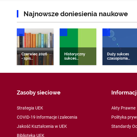
Najnowsze doniesienia naukowe
DONIESIENIA NAUKOWE
DONIESIENIA NAUKOWE
DONIESIENIA NAUKO
Czerwiec 2026
Historyczny
Duży sukces
- spis
sukces
czasopisma
najnowszych i
czasopisma IER
EBER w
wysoko
– pierwszy
międzynarodow
punktowanych
Impact Factor
rankingach
publikacji
w Journal
naukowych za
pracowników
Citation
2025
UEK
Reports 2025
opublikowanych
w 2026
Zasoby sieciowe
Informac
Strategia UEK
Akty Prawne
COVID-19 Informacje i zalecenia
Polityka pry
Jakość Kształcenia w UEK
Standardy Oc
Biblioteka UEK