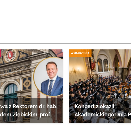
WYDARZENIA
a z Rektorem dr. hab.
Koncert z okazji
dem Ziębickim, prof.
Akademickiego Dnia 
„Requiem aeternam”