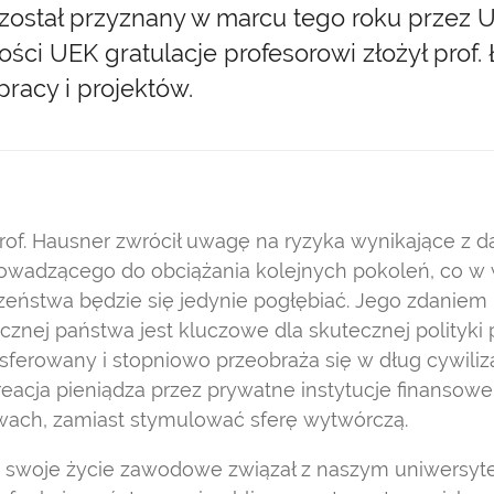
i został przyznany w marcu tego roku przez 
ści UEK gratulacje profesorowi złożył prof
pracy i projektów.
of. Hausner zwrócił uwagę na ryzyka wynikające z d
rowadzącego do obciążania kolejnych pokoleń, co w
czeństwa będzie się jedynie pogłębiać. Jego zdaniem
nej państwa jest kluczowe dla skutecznej polityki p
nsferowany i stopniowo przeobraża się w dług cywiliza
kreacja pieniądza przez prywatne instytucje finansow
wach, zamiast stymulować sferę wytwórczą.
łe swoje życie zawodowe związał z naszym uniwersyt