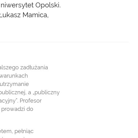
Uniwersytet Opolski.
. Łukasz Mamica,
alszego zadłużania
 warunkach
 utrzymanie
ublicznej, a „publiczny
cyjny”. Profesor
e prowadzi do
etem, pełniąc