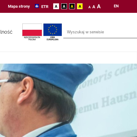
A
EN
Mapa strony
A
A
A
A
ETR
A
A
lność