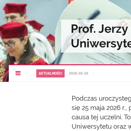
Prof. Jerz
Uniwersyt
Open
AKTUALNOŚCI
2026-05-26
article
menu
Podczas uroczysteg
się 25 maja 2026 r.,
causa tej uczelni. 
Uniwersytetu oraz w