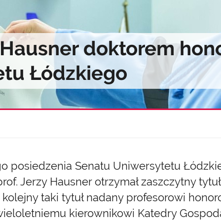
y Hausner doktorem hon
etu Łódzkiego
o posiedzenia Senatu Uniwersytetu Łódzkie
 prof. Jerzy Hausner otrzymał zaszczytny tytu
To kolejny taki tytuł nadany profesorowi ho
ieloletniemu kierownikowi Katedry Gospodar