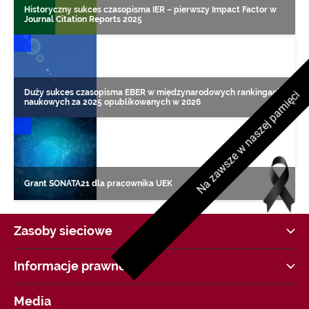
Historyczny sukces czasopisma IER – pierwszy Impact Factor w
Journal Citation Reports 2025
DONIESIENIA NAUKOWE
Duży sukces czasopisma EBER w międzynarodowych rankingach
Na zawsze w naszej pamięci
naukowych za 2025 opublikowanych w 2026
DONIESIENIA NAUKOWE
Grant SONATA21 dla pracownika UEK
Zasoby sieciowe
Strategia UEK
Informacje prawne
COVID-19 Informacje i zalecenia
Akty Prawne
Dane kontaktowe i godziny otwarcia
Media
Jakość Kształcenia w UEK