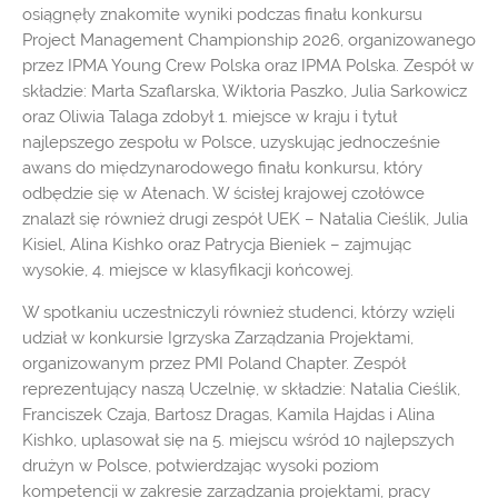
osiągnęły znakomite wyniki podczas finału konkursu
Project Management Championship 2026, organizowanego
przez IPMA Young Crew Polska oraz IPMA Polska. Zespół w
składzie: Marta Szaflarska, Wiktoria Paszko, Julia Sarkowicz
oraz Oliwia Talaga zdobył 1. miejsce w kraju i tytuł
najlepszego zespołu w Polsce, uzyskując jednocześnie
awans do międzynarodowego finału konkursu, który
odbędzie się w Atenach. W ścisłej krajowej czołówce
znalazł się również drugi zespół UEK – Natalia Cieślik, Julia
Kisiel, Alina Kishko oraz Patrycja Bieniek – zajmując
wysokie, 4. miejsce w klasyfikacji końcowej.
W spotkaniu uczestniczyli również studenci, którzy wzięli
udział w konkursie Igrzyska Zarządzania Projektami,
organizowanym przez PMI Poland Chapter. Zespół
reprezentujący naszą Uczelnię, w składzie: Natalia Cieślik,
Franciszek Czaja, Bartosz Dragas, Kamila Hajdas i Alina
Kishko, uplasował się na 5. miejscu wśród 10 najlepszych
drużyn w Polsce, potwierdzając wysoki poziom
kompetencji w zakresie zarządzania projektami, pracy