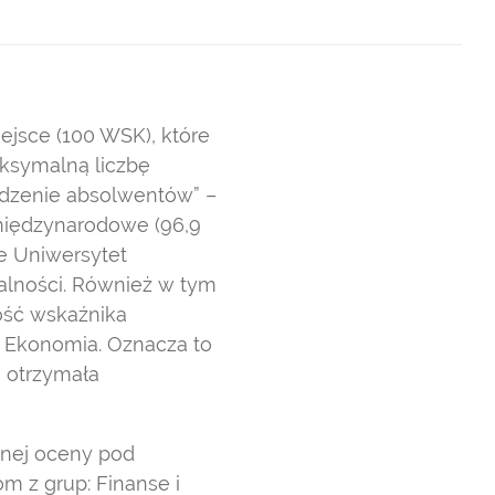
ejsce (100 WSK), które
aksymalną liczbę
odzenie absolwentów” –
 międzynarodowe (96,9
e Uniwersytet
alności. Również w tym
ość wskaźnika
py Ekonomia. Oznacza to
a otrzymała
lnej oceny pod
om z grup: Finanse i