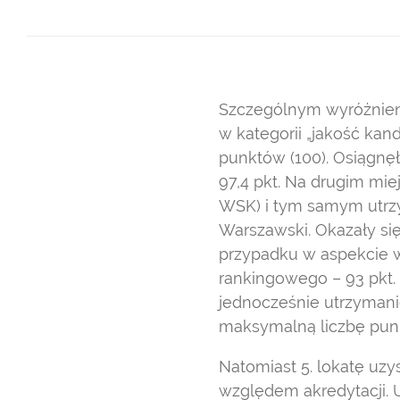
Szczególnym wyróżnieni
w kategorii „jakość ka
punktów (100). Osiągnę
97,4 pkt. Na drugim mie
WSK) i tym samym utrzy
Warszawski. Okazały si
przypadku w aspekcie 
rankingowego – 93 pkt. 
jednocześnie utrzymanie
maksymalną liczbę punk
Natomiast 5. lokatę uz
względem akredytacji. UE