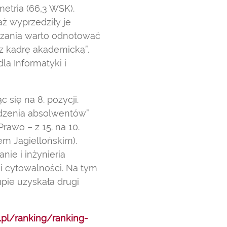
etria (66,3 WSK).
ż wyprzedziły je
ądzania warto odnotować
ez kadrę akademicką”.
a Informatyki i
 się na 8. pozycji.
rodzenia absolwentów”
rawo – z 15. na 10.
em Jagiellońskim).
ie i inżynieria
ii cytowalności. Na tym
pie uzyskała drugi
.pl/ranking/ranking-