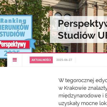
Perspekty
Studiów U
Open
AKTUALNOŚCI
2025-06-27
article
menu
W tegorocznej edyc
w Krakowie znalazły
międzynarodowe i E
uzyskały mocne lok