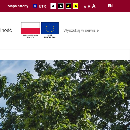
A
EN
Mapa strony
A
A
A
A
ETR
A
A
lność