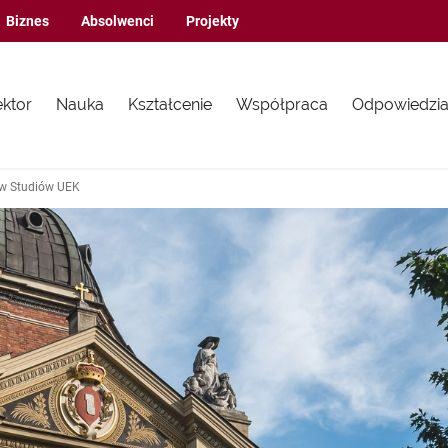
Biznes
Absolwenci
Projekty
ektor
Nauka
Kształcenie
Współpraca
Odpowiedzia
ów Studiów UEK