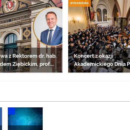
WYDARZENIA
a z Rektorem dr. hab.
Koncert z okazji
dem Ziębickim, prof.
Akademickiego Dnia 
„Requiem aeternam”
WE
DONIESIENIA NAUKOWE