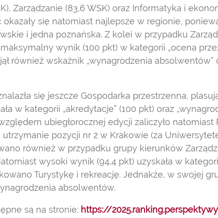
), Zarządzanie (83,6 WSK) oraz Informatyka i ekonom
okazały się natomiast najlepsze w regionie, poniewa
awskie i jedna poznańska. Z kolei w przypadku Zarz
 maksymalny wynik (100 pkt) w kategorii „ocena prz
jął również wskaźnik „wynagrodzenia absolwentów” dl
nalazła się jeszcze Gospodarka przestrzenna, plasując
ła w kategorii „akredytacje” (100 pkt) oraz „wynag
 względem ubiegłorocznej edycji zaliczyło natomiast P
a utrzymanie pozycji nr 2 w Krakowie (za Uniwersytet
ano również w przypadku grupy kierunków Zarządzan
 Natomiast wysoki wynik (94,4 pkt) uzyskała w kategor
owano Turystykę i rekreację. Jednakże, w swojej gru
ynagrodzenia absolwentów.
pne są na stronie:
https://2025.ranking.perspektywy