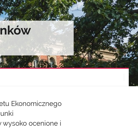
unków
ytetu Ekonomicznego
sunki
y wysoko ocenione i