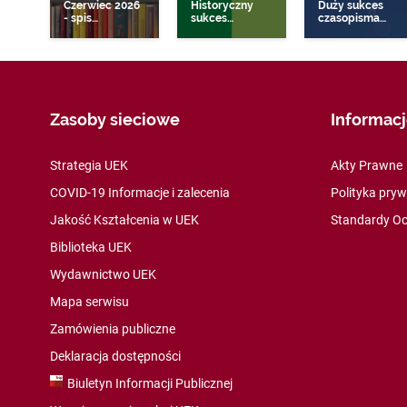
Czerwiec 2026
Historyczny
Duży sukces
- spis
sukces
czasopisma
najnowszych i
czasopisma IER
EBER w
wysoko
– pierwszy
międzynarodow
punktowanych
Impact Factor
rankingach
publikacji
w Journal
naukowych za
pracowników
Citation
2025
UEK
Reports 2025
opublikowanych
w 2026
Zasoby sieciowe
Informac
Strategia UEK
Akty Prawne
COVID-19 Informacje i zalecenia
Polityka pry
Jakość Kształcenia w UEK
Standardy Oc
Biblioteka UEK
Wydawnictwo UEK
Mapa serwisu
Zamówienia publiczne
Deklaracja dostępności
Biuletyn Informacji Publicznej