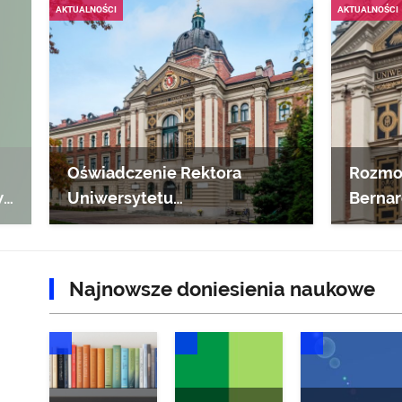
AKTUALNOŚCI
AKTUALNOŚCI
Oświadczenie Rektora
Rozmow
we
Uniwersytetu
Bernar
Ekonomicznego w Krakowie
UEK
!
Najnowsze doniesienia naukowe
DONIESIENIA NAUKOWE
DONIESIENIA NAUKOWE
DONIESIENIA NAUKO