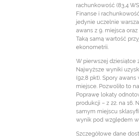
rachunkowość (83,4 WSK
Finanse i rachunkowość 
jedynie uczelnie warsz
awans z 9. miejsca oraz
Taką samą wartość przy
ekonometrii.
W pierwszej dziesiątce z
Najwyższe wyniki uzyska
(92,8 pkt). Spory awans
miejsce. Pozwoliło to n
Poprawę lokaty odnotow
produkcji – z 22. na 16.
samym miejscu sklasyfik
wynik pod względem w
Szczegółowe dane dostę