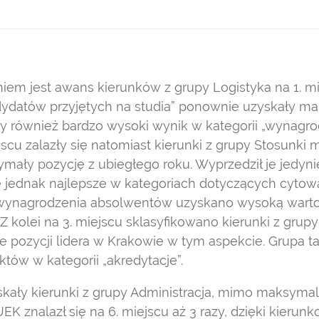
em jest awans kierunków z grupy Logistyka na 1. mi
ndydatów przyjętych na studia” ponownie uzyskały m
ły również bardzo wysoki wynik w kategorii „wynagr
jscu zalazły się natomiast kierunki z grupy Stosunki
mały pozycję z ubiegłego roku. Wyprzedził je jedyni
ę jednak najlepsze w kategoriach dotyczących cytow
wynagrodzenia absolwentów uzyskano wysoką wart
Z kolei na 3. miejscu sklasyfikowano kierunki z gru
 pozycji lidera w Krakowie w tym aspekcie. Grupa t
tów w kategorii „akredytacje”.
yskały kierunki z grupy Administracja, mimo maksyma
K znalazł się na 6. miejscu aż 3 razy, dzięki kierunk