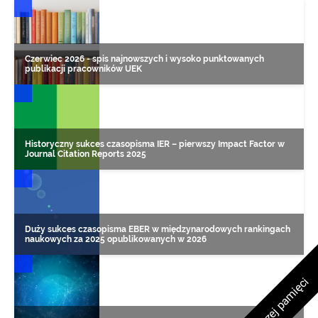
DONIESIENIA NAUKOWE
Czerwiec 2026 - spis najnowszych i wysoko punktowanych
publikacji pracowników UEK
DONIESIENIA NAUKOWE
Historyczny sukces czasopisma IER – pierwszy Impact Factor w
Journal Citation Reports 2025
DONIESIENIA NAUKOWE
Duży sukces czasopisma EBER w międzynarodowych rankingach
naukowych za 2025 opublikowanych w 2026
DONIESIENIA NAUKOWE