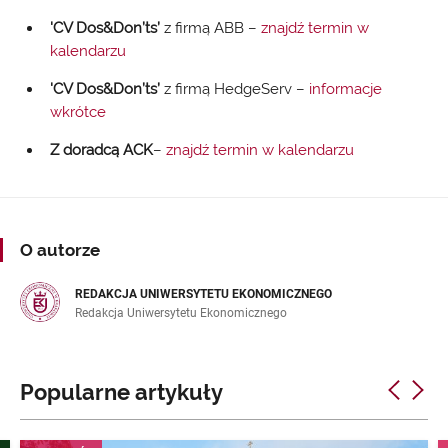
'CV Dos&Don’ts’
z firmą ABB –
znajdź termin w
kalendarzu
'CV Dos&Don’ts’
z firmą HedgeServ –
informacje
wkrótce
Z doradcą ACK
–
znajdź termin w kalendarzu
O autorze
REDAKCJA UNIWERSYTETU EKONOMICZNEGO
Redakcja Uniwersytetu Ekonomicznego
Popularne artykuły