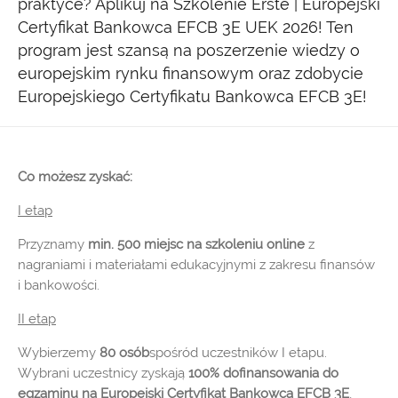
praktyce? Aplikuj na Szkolenie Erste | Europejski
Certyfikat Bankowca EFCB 3E UEK 2026! Ten
program jest szansą na poszerzenie wiedzy o
europejskim rynku finansowym oraz zdobycie
Europejskiego Certyfikatu Bankowca EFCB 3E!
Co możesz zyskać:
I etap
Przyznamy
min. 500 miejsc na szkoleniu online
z
nagraniami i materiałami edukacyjnymi z zakresu finansów
i bankowości.
II etap
Wybierzemy
80 osób
spośród uczestników I etapu.
Wybrani uczestnicy zyskają
100% dofinansowania do
egzaminu na Europejski Certyfikat Bankowca EFCB 3E
,