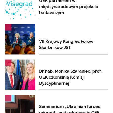
UEK partnerem w
międzynarodowym projekcie
badawczym
AKTUALNOŚCI
VII Krajowy Kongres Forów
Skarbników JST
AKTUALNOŚCI
Dr hab. Monika Szaraniec, prof.
UEK członkinią Komisji
Dyscyplinarnej
AKTUALNOŚCI
Seminarium „Ukrainian forced
migrants and refugees in CEE.