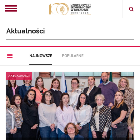
Ope
sear
Aktualności
Open
NAJNOWSZE
POPULARNE
article
menu
AKTUALNOŚCI