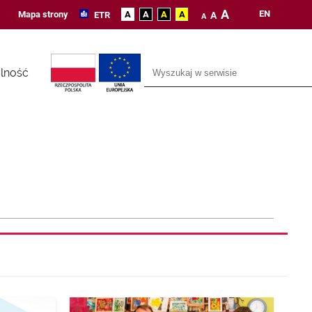
A
EN
Mapa strony
A
A
A
A
ETR
A
A
lność
AKTUALNOŚCI