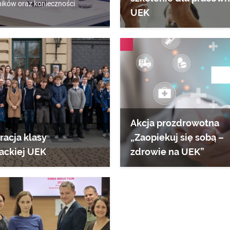
ników oraz konieczności
UEK
AKTUALNOŚCI
Akcja prozdrowotna
racja klasy
„Zaopiekuj się sobą –
ackiej UEK
zdrowie na UEK”