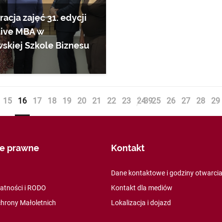
acja zajęć 31. edycji
ive MBA w
skiej Szkole Biznesu
15
16
17
18
19
20
21
22
23
24
39
25
26
27
28
29
je prawne
Kontakt
Dane kontaktowe i godziny otwarci
watności i RODO
Kontakt dla mediów
hrony Małoletnich
Lokalizacja i dojazd