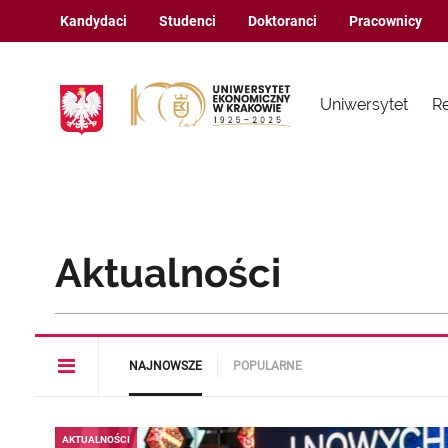
Kandydaci
Studenci
Doktoranci
Pracownicy
Uniwersytet
R
Aktualności
Open
NAJNOWSZE
POPULARNE
article
menu
AKTUALNOŚCI