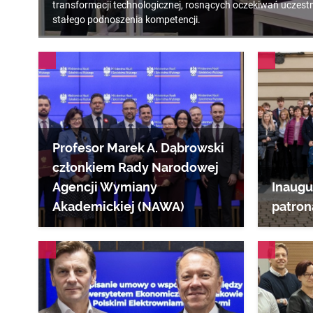
transformacji technologicznej, rosnących oczekiwań uczest
stałego podnoszenia kompetencji.
AKTUALNOŚCI
AKTUALNOŚCI
Profesor Marek A. Dąbrowski
członkiem Rady Narodowej
Agencji Wymiany
Inaugu
Akademickiej (NAWA)
patron
AKTUALNOŚCI
AKTUALNOŚCI