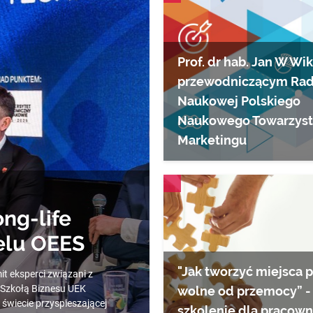
Prof. dr hab. Jan W Wik
przewodniczącym Ra
Naukowej Polskiego
Naukowego Towarzys
Marketingu
AKTUALNOŚCI
ng-life
nelu OEES
"Jak tworzyć miejsca 
 eksperci związani z
Szkołą Biznesu UEK
wolne od przemocy” -
świecie przyspieszającej
szkolenie dla pracow