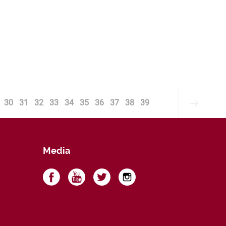
30
31
32
33
34
35
36
37
38
39
Media
a