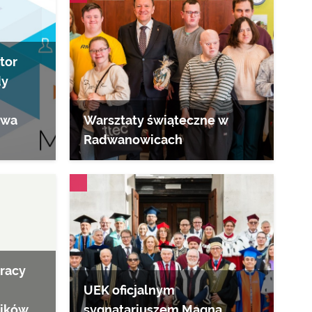
tor
dy
twa
Warsztaty świąteczne w
Radwanowicach
AKTUALNOŚCI
pracy
UEK oficjalnym
ników
sygnatariuszem Magna