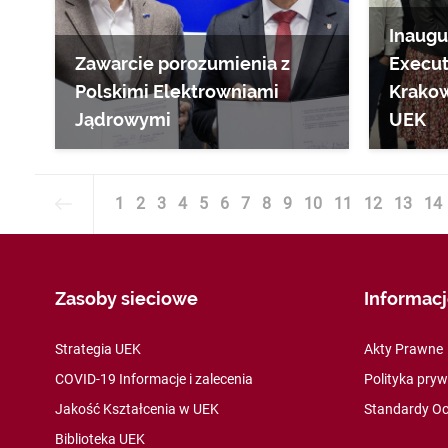
Inaugur
Zawarcie porozumienia z
Execut
Polskimi Elektrowniami
Krakow
Jądrowymi
UEK
1
2
3
4
5
6
7
8
9
10
11
12
13
14
Zasoby sieciowe
Informac
Strategia UEK
Akty Prawne
COVID-19 Informacje i zalecenia
Polityka pry
Jakość Kształcenia w UEK
Standardy Oc
Biblioteka UEK