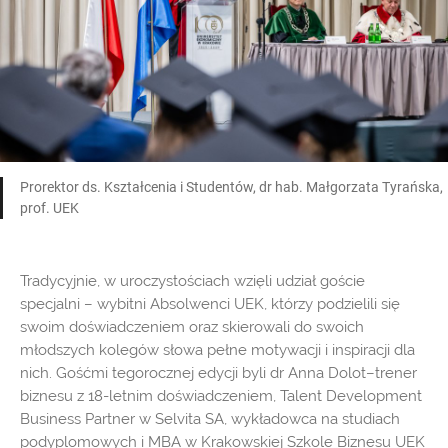
Prorektor ds. Kształcenia i Studentów, dr hab. Małgorzata Tyrańska,
prof. UEK
Tradycyjnie, w uroczystościach wzięli udział goście
specjalni – wybitni Absolwenci UEK, którzy podzielili się
swoim doświadczeniem oraz skierowali do swoich
młodszych kolegów słowa pełne motywacji i inspiracji dla
nich. Gośćmi tegorocznej edycji byli dr Anna Dolot–trener
biznesu z 18-letnim doświadczeniem, Talent Development
Business Partner w Selvita SA, wykładowca na studiach
podyplomowych i MBA w Krakowskiej Szkole Biznesu UEK