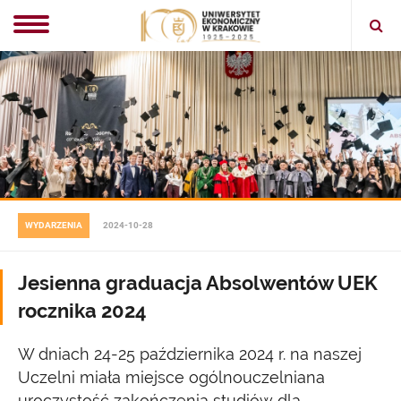
Ope
sear
WYDARZENIA
2024-10-28
Jesienna graduacja Absolwentów UEK
rocznika 2024
W dniach 24-25 października 2024 r. na naszej
Uczelni miała miejsce ogólnouczelniana
uroczystość zakończenia studiów dla