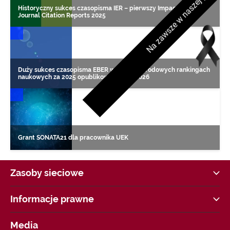
Na zawsze w naszej pamięci
Historyczny sukces czasopisma IER – pierwszy Impact Factor w
Journal Citation Reports 2025
DONIESIENIA NAUKOWE
Duży sukces czasopisma EBER w międzynarodowych rankingach
naukowych za 2025 opublikowanych w 2026
DONIESIENIA NAUKOWE
Grant SONATA21 dla pracownika UEK
Zasoby sieciowe
Strategia UEK
Informacje prawne
COVID-19 Informacje i zalecenia
Akty Prawne
Dane kontaktowe i godziny otwarcia
Media
Jakość Kształcenia w UEK