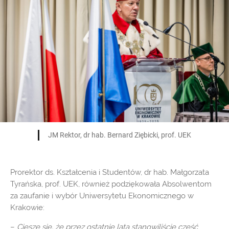
JM Rektor, dr hab. Bernard Ziębicki, prof. UEK
Prorektor ds. Kształcenia i Studentów, dr hab. Małgorzata
Tyrańska, prof. UEK, również podziękowała Absolwentom
za zaufanie i wybór Uniwersytetu Ekonomicznego w
Krakowie:
–
Cieszę się, że przez ostatnie lata stanowiliście część