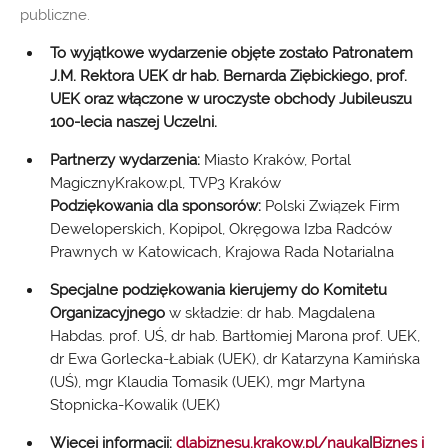
publiczne.
To wyjątkowe wydarzenie objęte zostało Patronatem
J.M. Rektora UEK dr hab. Bernarda Ziębickiego, prof.
UEK oraz włączone w uroczyste obchody Jubileuszu
100-lecia naszej Uczelni.
Partnerzy wydarzenia:
Miasto Kraków, Portal
MagicznyKrakow.pl, TVP3 Kraków
Podziękowania dla sponsorów:
Polski Związek Firm
Deweloperskich, Kopipol, Okręgowa Izba Radców
Prawnych w Katowicach, Krajowa Rada Notarialna
Specjalne podziękowania kierujemy do Komitetu
Organizacyjnego
w składzie: dr hab. Magdalena
Habdas. prof. UŚ, dr hab. Bartłomiej Marona prof. UEK,
dr Ewa Gorlecka-Łabiak (UEK), dr Katarzyna Kamińska
(UŚ), mgr Klaudia Tomasik (UEK), mgr Martyna
Stopnicka-Kowalik (UEK)
Więcej informacji:
dlabiznesu.krakow.pl/nauka
|
Biznes i