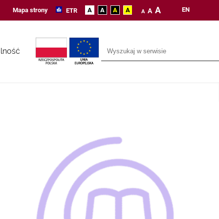
A
EN
Mapa strony
A
A
A
A
ETR
A
A
lność