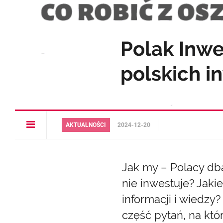
Polak Inwe
polskich i
Open
AKTUALNOŚCI
2024-12-20
article
menu
Jak my – Polacy db
nie inwestuje? Jak
informacji i wiedzy
część pytań, na kt