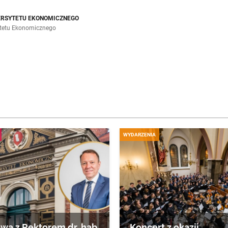
ERSYTETU EKONOMICZNEGO
ytetu Ekonomicznego
WYDARZENIA
a z Rektorem dr. hab.
Koncert z okazji