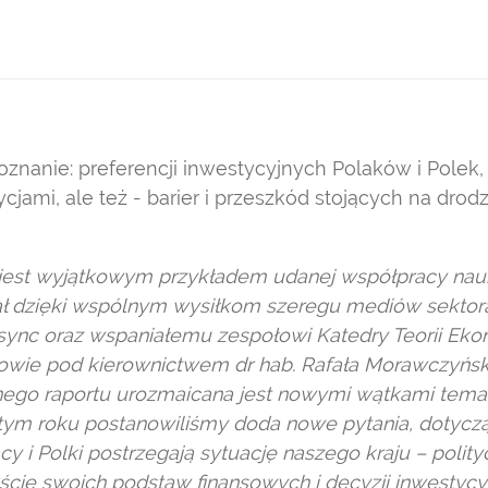
oznanie: preferencji inwestycyjnych Polaków i Polek
cjami, ale też - barier i przeszkód stojących na dr
 jest wyjątkowym przykładem udanej współpracy nauk
ł dzięki wspólnym wysiłkom szeregu mediów sektora
ync oraz wspaniałemu zespołowi Katedry Teorii Eko
ie pod kierownictwem dr hab. Rafała Morawczyński
nego raportu urozmaicana jest nowymi wątkami tema
 w tym roku postanowiliśmy doda nowe pytania, dotycz
y i Polki postrzegają sytuację naszego kraju – polit
cie swoich podstaw finansowych i decyzji inwestycy