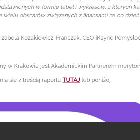
zedstawionych w formie tabel i wykresów, z których k
e wielu obszarów związanych z finansami na co dzień
Izabela Kozakiewicz-Frańczak, CEO iKsync Pomysło
ny w Krakowie jest Akademickim Partnerem merytory
a się z treścią raportu
TUTAJ
lub poniżej.