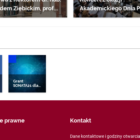
dem Ziębickim, prof.
Akademickiego Dnia 
„Requiem aeternam”
WE
DONIESIENIA NAUKOWE
Grant
SONATA21 dla
pracownika
ych
UEK
je prawne
Kontakt
Dane kontaktowe i godziny otwarci