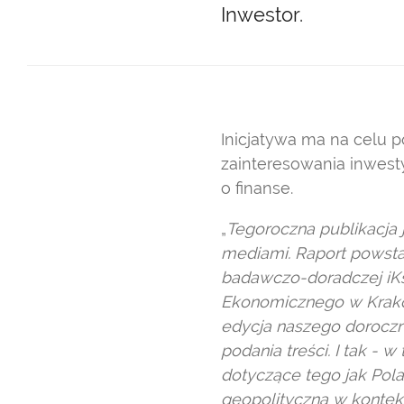
Inwestor.
Inicjatywa ma na celu p
zainteresowania inwesty
o finanse.
„
Tegoroczna publikacja
mediami. Raport powsta
badawczo-doradczej iKs
Ekonomicznego w Krakow
edycja naszego dorocz
podania treści. I tak -
dotyczące tego jak Polac
geopolityczną w kontekś