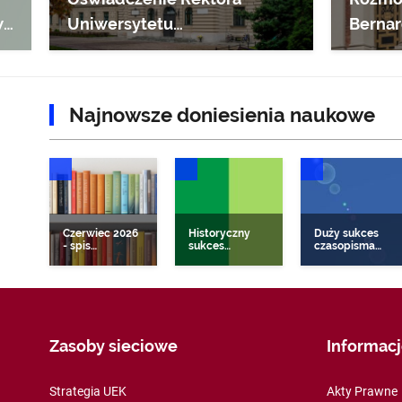
we
Uniwersytetu
Bernar
Ekonomicznego w Krakowie
UEK
!
Najnowsze doniesienia naukowe
DONIESIENIA NAUKOWE
DONIESIENIA NAUKOWE
DONIESIENIA NAUKO
Czerwiec 2026
Historyczny
Duży sukces
- spis
sukces
czasopisma
najnowszych i
czasopisma IER
EBER w
wysoko
– pierwszy
międzynarodow
punktowanych
Impact Factor
rankingach
publikacji
w Journal
naukowych za
pracowników
Citation
2025
UEK
Reports 2025
opublikowanych
w 2026
Zasoby sieciowe
Informac
Strategia UEK
Akty Prawne