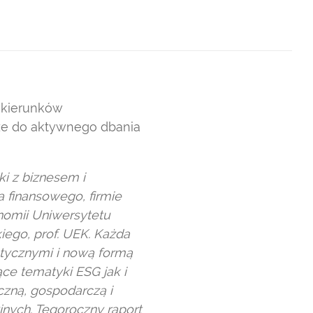
, kierunków
odze do aktywnego dbania
i z biznesem i
 finansowego, firmie
nomii Uniwersytetu
ego, prof. UEK. Każda
tycznymi i nową formą
ące tematyki ESG jak i
yczną, gospodarczą i
jnych. Tegoroczny raport