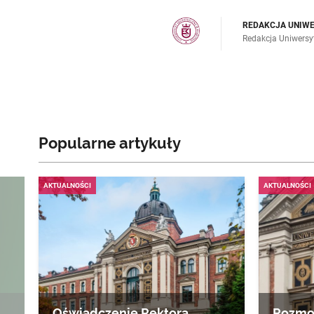
REDAKCJA UNIW
Redakcja Uniwers
Popularne artykuły
AKTUALNOŚCI
AKTUALNOŚCI
Oświadczenie Rektora
Rozmow