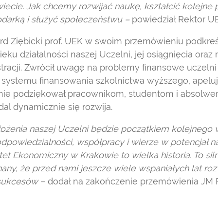
wiecie. Jak chcemy rozwijać naukę, kształcić kolejne 
arką i służyć społeczeństwu –
powiedział Rektor U
rd Ziębicki prof. UEK w swoim przemówieniu podkreś
ku działalności naszej Uczelni, jej osiągnięcia oraz 
stracji. Zwrócił uwagę na problemy finansowe uczel
systemu finansowania szkolnictwa wyższego, apelu
ie podziękował pracownikom, studentom i absolwen
l dynamicznie się rozwija.
ałożenia naszej Uczelni będzie początkiem kolejnego
dpowiedzialności, współpracy i wierze w potencjał n
t Ekonomiczny w Krakowie to wielka historia. To silna
any, że przed nami jeszcze wiele wspaniałych lat ro
 sukcesów
– dodał na zakończenie przemówienia JM 