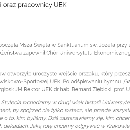
i oraz pracownicy UEK.
oczęła Msza Święta w Sanktuarium św. Józefa przy ul
żeństwa zapewnił Chór Uniwersytetu Ekonomiczne
ów otworzyło uroczyste wejście orszaku, który przes
wiskowo-Sportowej UEK. Po odśpiewaniu hymnu „Ga
osił JM Rektor UEK dr hab. Bernard Ziębicki, prof. U
u Stulecia wchodzimy w drugi wiek historii Uniwersy
nt, by spojrzeć nie tylko wstecz, ale przede wszyst
e o to, kim byliśmy. Dziś zastanawiamy się, kim chce
h dekadach. Jaką rolę chcemy odgrywać w Krakowie