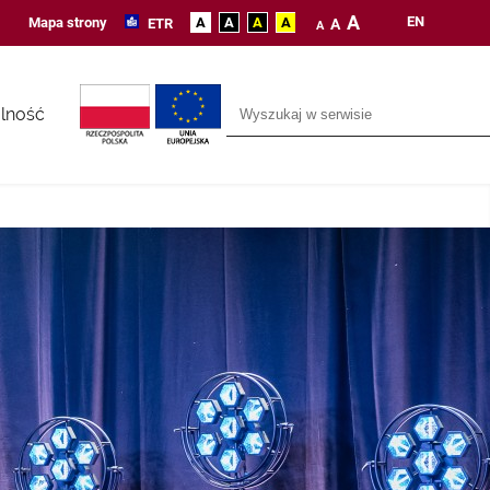
A
EN
Mapa strony
A
A
A
A
ETR
A
A
lność