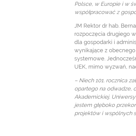
Polsce, w Europie i w ś
współpracować z gospod
JM Rektor dr hab. Berna
rozpoczęcia drugiego wie
dla gospodarki i admini
wynikające z obecnego 
systemowe. Jednocześn
UEK, mimo wyzwań, nada
– Niech 101. rocznica z
opartego na odwadze, o
Akademickiej. Uniwersyte
jestem głęboko przekon
projektów i wspólnych