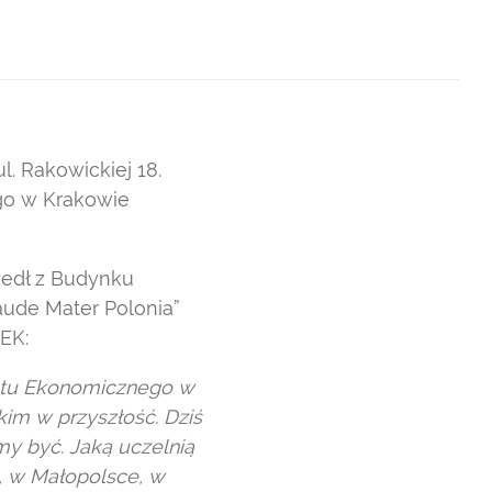
. Rakowickiej 18.
go w Krakowie
zedł z Budynku
ude Mater Polonia”
EK:
tetu Ekonomicznego w
kim w przyszłość. Dziś
my być. Jaką uczelnią
, w Małopolsce, w