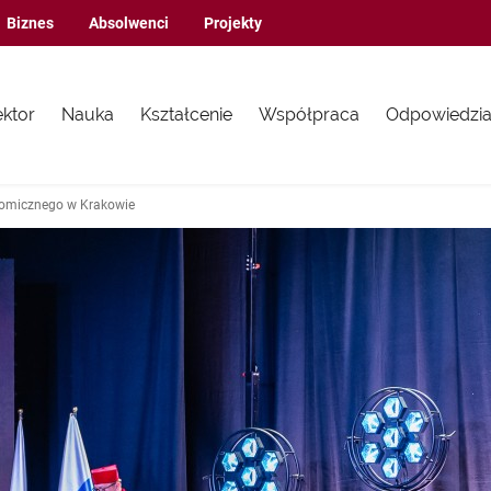
Biznes
Absolwenci
Projekty
ektor
Nauka
Kształcenie
Współpraca
Odpowiedzia
nomicznego w Krakowie