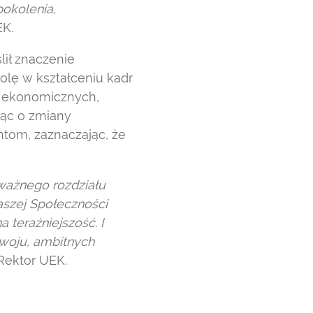
pokolenia,
EK.
lił znaczenie
rolę w kształceniu kadr
ni ekonomicznych,
jąc o zmiany
tom, zaznaczając, że
 ważnego rozdziału
aszej Społeczności
 teraźniejszość. I
zwoju, ambitnych
Rektor UEK.