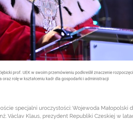
iębicki prof. UEK w swoim przemówieniu podkreślił znaczenie rozpoczęci
ia oraz rolę w kształceniu kadr dla gospodarki i administracji
goście specjalni uroczystości: Wojewoda Małopolski dr
 inż. Václav Klaus, prezydent Republiki Czeskiej w lata