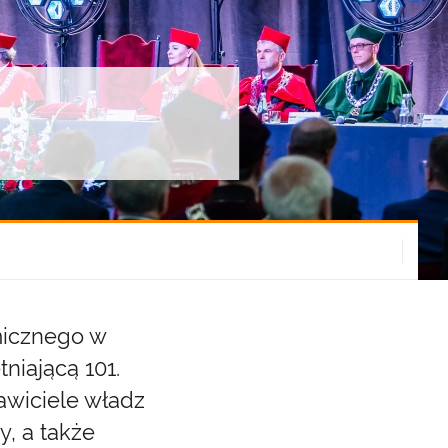
micznego w
niającą 101.
awiciele władz
y, a także