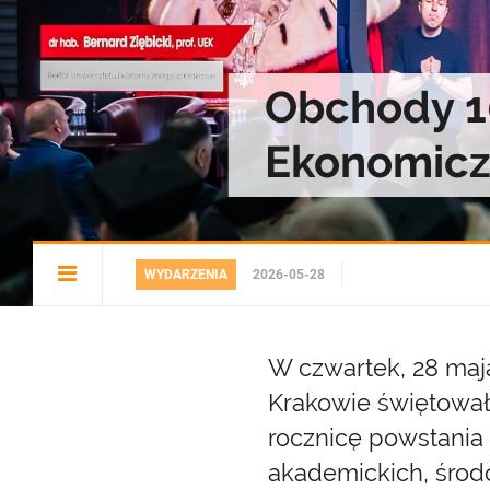
Obchody 1
Ekonomicz
Open
WYDARZENIA
2026-05-28
article
menu
W czwartek, 28 maj
Krakowie świętował
rocznicę powstania 
akademickich, środo