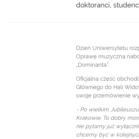
doktoranci, studenc
Dzień Uniwersytetu rozp
Oprawę muzyczną nabo
„Dominanta”.
Oficjalną część obchod
Głównego do Hali Wido
swoje przemówienie wygł
- Po wielkim Jubileusz
Krakowie. To dobry mome
nie pytamy już wyłączni
chcemy być w kolejnyc