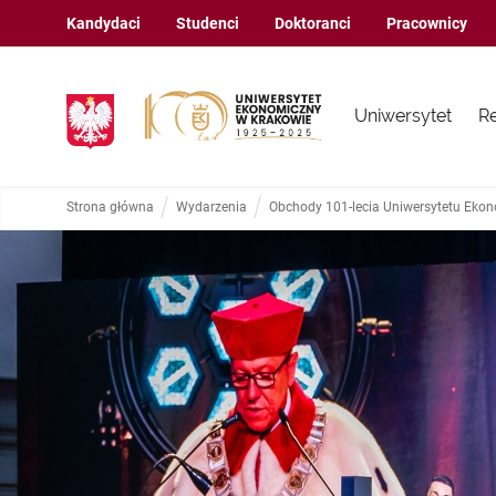
Kandydaci
Studenci
Doktoranci
Pracownicy
Uniwersytet
R
Strona główna
Wydarzenia
Obchody 101-lecia Uniwersytetu Eko