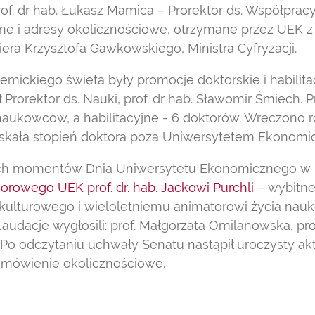
of. dr hab. Łukasz Mamica – Prorektor ds. Współprac
jne i adresy okolicznościowe, otrzymane przez UEK z 
era Krzysztofa Gawkowskiego, Ministra Cyfryzacji.
ckiego święta były promocje doktorskie i habilitac
Prorektor ds. Nauki, prof. dr hab. Sławomir Śmiech. 
ukowców, a habilitacyjne - 6 doktorów. Wręczono ró
zyskała stopień doktora poza Uniwersytetem Ekonom
ch momentów Dnia Uniwersytetu Ekonomicznego w 
rowego UEK prof. dr. hab. Jackowi Purchli
– wybitne
kulturowego i wieloletniemu animatorowi życia nau
audacje wygłosili: prof. Małgorzata Omilanowska, pro
Po odczytaniu uchwały Senatu nastąpił uroczysty akt 
emówienie okolicznościowe.