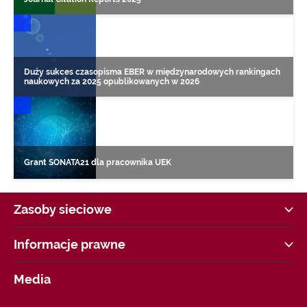
DONIESIENIA NAUKOWE
Duży sukces czasopisma EBER w międzynarodowych rankingach
naukowych za 2025 opublikowanych w 2026
DONIESIENIA NAUKOWE
Grant SONATA21 dla pracownika UEK
Zasoby sieciowe
Strategia UEK
Informacje prawne
COVID-19 Informacje i zalecenia
Akty Prawne
Dane kontaktowe i godziny otwarcia
Media
Jakość Kształcenia w UEK
Polityka prywatności i RODO
Kontakt dla mediów
Biblioteka UEK