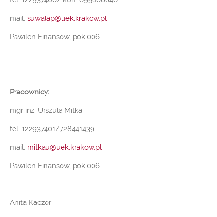
tel. 122937400/ kom.695608846
mail:
suwalap@uek.krakow.pl
Pawilon Finansów, pok.006
Pracownicy:
mgr inż. Urszula Mitka
tel. 122937401/728441439
mail:
mitkau@uek.krakow.pl
Pawilon Finansów, pok.006
Anita Kaczor